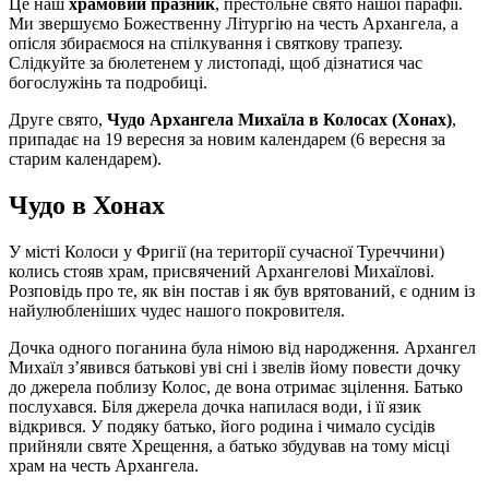
Це наш
храмовий празник
, престольне свято нашої парафії.
Ми звершуємо Божественну Літургію на честь Архангела, а
опісля збираємося на спілкування і святкову трапезу.
Слідкуйте за бюлетенем у листопаді, щоб дізнатися час
богослужінь та подробиці.
Друге свято,
Чудо Архангела Михаїла в Колосах (Хонах)
,
припадає на 19 вересня за новим календарем (6 вересня за
старим календарем).
Чудо в Хонах
У місті Колоси у Фригії (на території сучасної Туреччини)
колись стояв храм, присвячений Архангелові Михаїлові.
Розповідь про те, як він постав і як був врятований, є одним із
найулюбленіших чудес нашого покровителя.
Дочка одного поганина була німою від народження. Архангел
Михаїл з’явився батькові уві сні і звелів йому повести дочку
до джерела поблизу Колос, де вона отримає зцілення. Батько
послухався. Біля джерела дочка напилася води, і її язик
відкрився. У подяку батько, його родина і чимало сусідів
прийняли святе Хрещення, а батько збудував на тому місці
храм на честь Архангела.