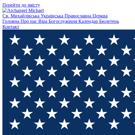
Перейти до змісту
Св. Михайлівська
Українська Православна Церква
Головна
Про нас
Віра
Богослужіння
Календар
Бюлетень
Контакт