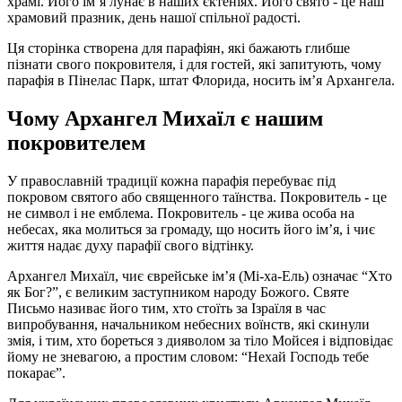
храмі. Його ім’я лунає в наших єктеніях. Його свято - це наш
храмовий празник, день нашої спільної радості.
Ця сторінка створена для парафіян, які бажають глибше
пізнати свого покровителя, і для гостей, які запитують, чому
парафія в Пінелас Парк, штат Флорида, носить ім’я Архангела.
Чому Архангел Михаїл є нашим
покровителем
У православній традиції кожна парафія перебуває під
покровом святого або священного таїнства. Покровитель - це
не символ і не емблема. Покровитель - це жива особа на
небесах, яка молиться за громаду, що носить його ім’я, і чиє
життя надає духу парафії свого відтінку.
Архангел Михаїл, чиє єврейське ім’я (Мі-ха-Ель) означає “Хто
як Бог?”, є великим заступником народу Божого. Святе
Письмо називає його тим, хто стоїть за Ізраїля в час
випробування, начальником небесних воїнств, які скинули
змія, і тим, хто бореться з дияволом за тіло Мойсея і відповідає
йому не зневагою, а простим словом: “Нехай Господь тебе
покарає”.