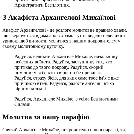
Архистратиги Безплотних.
З Акафіста Архангелові Михаїлові
Акафіст Архангелові - це розлоге молитовне правило хвали,
що звершується вдома або в храмі. Тут наведено невеликий
уривок, щоб ви могли молитися з нашим покровителем у
своєму молитовному куточку.
Радуйся, великий Архангеле Михаїле, начальнику
небесних воїнств. Радуйся, заступнику тих, хто
притікає до твого покрову. Радуйся, скорий
помічнику всіх, хто з вірою тебе призиває.
Радуйся, страху бісів, для яких саме твоє ім’я є вже
причиною втечі. Радуйся, радосте ангелів і втіхо
вірних на землі.
Радуйся, Архангеле Михаїле, з усіма Безплотними
Силами.
Молитва за нашу парафію
Святий Архангеле Михаїле, покровителю нашої парафії, ти,