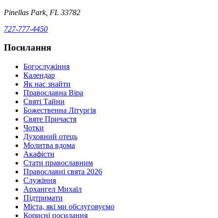
Pinellas Park, FL 33782
727-777-4450
Посилання
Богослужіння
Календар
Як нас знайти
Православна Віра
Святі Тайни
Божественна Літургія
Святе Причастя
Чотки
Духовний отець
Молитва вдома
Акафісти
Стати православним
Православні свята 2026
Служіння
Архангел Михаїл
Підтримати
Міста, які ми обслуговуємо
Корисні посилання