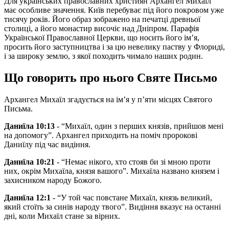
Для українських православних християн Архангел Михаїл
має особливе значення. Київ перебуває під його покровом уже
тисячу років. Його образ зображено на печатці древньої
столиці, а його монастир височіє над Дніпром. Парафія
Української Православної Церкви, що носить його ім’я,
просить його заступництва і за цю невелику паству у Флориді,
і за широку землю, з якої походить чимало наших родин.
Що говорить про нього Святе Письмо
Архангел Михаїл згадується на ім’я у п’яти місцях Святого
Письма.
Даниїла 10:13
- “Михаїл, один з перших князів, прийшов мені
на допомогу”. Архангел приходить на поміч пророкові
Даниїлу під час видіння.
Даниїла 10:21
- “Немає нікого, хто стояв би зі мною проти
них, окрім Михаїла, князя вашого”. Михаїла названо князем і
захисником народу Божого.
Даниїла 12:1
- “У той час повстане Михаїл, князь великий,
який стоїть за синів народу твого”. Видіння вказує на останні
дні, коли Михаїл стане за вірних.