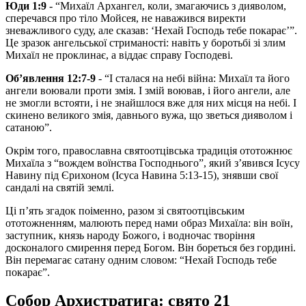
Юди 1:9
- “Михаїл Архангел, коли, змагаючись з дияволом,
сперечався про тіло Мойсея, не наважився виректи
зневажливого суду, але сказав: ‘Нехай Господь тебе покарає’”.
Це зразок ангельської стриманості: навіть у боротьбі зі злим
Михаїл не проклинає, а віддає справу Господеві.
Об’явлення 12:7-9
- “І сталася на небі війна: Михаїл та його
ангели воювали проти змія. І змій воював, і його ангели, але
не змогли встояти, і не знайшлося вже для них місця на небі. І
скинено великого змія, давнього вужа, що зветься дияволом і
сатаною”.
Окрім того, православна святоотцівська традиція ототожнює
Михаїла з “вождем воїнства Господнього”, який з’явився Ісусу
Навину під Єрихоном (Ісуса Навина 5:13-15), знявши свої
сандалі на святій землі.
Ці п’ять згадок поіменно, разом зі святоотцівським
ототожненням, малюють перед нами образ Михаїла: він воїн,
заступник, князь народу Божого, і водночас творіння
досконалого смирення перед Богом. Він бореться без гордині.
Він перемагає сатану одним словом: “Нехай Господь тебе
покарає”.
Собор Архистратига: свято 21