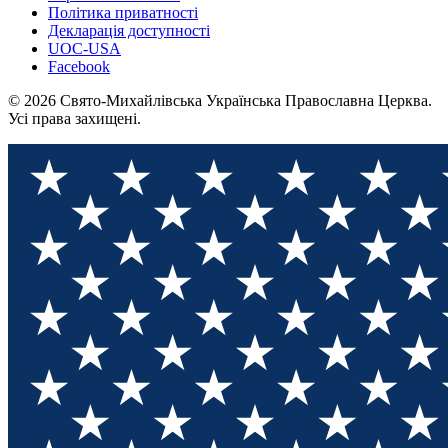
Політика приватності
Декларація доступності
UOC-USA
Facebook
© 2026 Свято-Михайлівська Українська Православна Церква.
Усі права захищені.