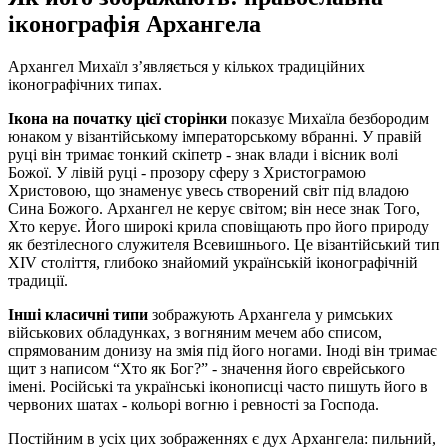
іконографія Архангела
Архангел Михаїл з’являється у кількох традиційних
іконографічних типах.
Ікона на початку цієї сторінки
показує Михаїла безбородим
юнаком у візантійському імператорському вбранні. У правій
руці він тримає тонкий скіпетр - знак влади і вісник волі
Божої. У лівій руці - прозору сферу з Христограмою
Христовою, що знаменує увесь створений світ під владою
Сина Божого. Архангел не керує світом; він несе знак Того,
Хто керує. Його широкі крила сповіщають про його природу
як безтілесного служителя Всевишнього. Це візантійський тип
XIV століття, глибоко знайомий українській іконографічній
традиції.
Інші класичні типи
зображують Архангела у римських
військових обладунках, з вогняним мечем або списом,
спрямованим донизу на змія під його ногами. Іноді він тримає
щит з написом “Хто як Бог?” - значення його єврейського
імені. Російські та українські іконописці часто пишуть його в
червоних шатах - кольорі вогню і ревності за Господа.
Постійним в усіх цих зображеннях є дух Архангела: пильний,