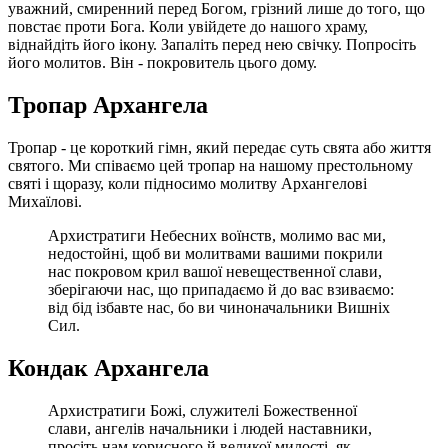
уважний, смиренний перед Богом, грізний лише до того, що
повстає проти Бога. Коли увійдете до нашого храму,
віднайдіть його ікону. Запаліть перед нею свічку. Попросіть
його молитов. Він - покровитель цього дому.
Тропар Архангела
Тропар - це короткий гімн, який передає суть свята або життя
святого. Ми співаємо цей тропар на нашому престольному
святі і щоразу, коли підносимо молитву Архангелові
Михаїлові.
Архистратиги Небесних воїнств, молимо вас ми,
недостойні, щоб ви молитвами вашими покрили
нас покровом крил вашої невещественної слави,
зберігаючи нас, що припадаємо й до вас взиваємо:
від бід ізбавте нас, бо ви чиноначальники Вишніх
Сил.
Кондак Архангела
Архистратиги Божі, служителі Божественної
слави, ангелів начальники і людей наставники,
просіть нам корисного й великої милості, як