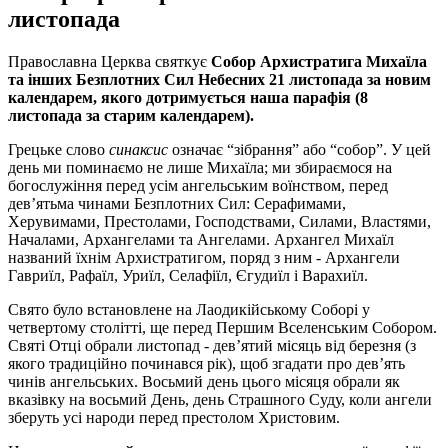
листопада
Православна Церква святкує
Собор Архистратига Михаїла
та інших Безплотних Сил Небесних
21 листопада за новим
календарем, якого дотримується наша парафія (8
листопада за старим календарем).
Грецьке слово
синаксис
означає “зібрання” або “собор”. У цей
день ми поминаємо не лише Михаїла; ми збираємося на
богослужіння перед усім ангельським воїнством, перед
дев’ятьма чинами Безплотних Сил: Серафимами,
Херувимами, Престолами, Господствами, Силами, Властями,
Началами, Архангелами та Ангелами. Архангел Михаїл
названий їхнім Архистратигом, поряд з ним - Архангели
Гавриїл, Рафаїл, Уриїл, Селафіїл, Єгудиїл і Варахиїл.
Свято було встановлене на Лаодикійському Соборі у
четвертому столітті, ще перед Першим Вселенським Собором.
Святі Отці обрали листопад - дев’ятий місяць від березня (з
якого традиційно починався рік), щоб згадати про дев’ять
чинів ангельських. Восьмий день цього місяця обрали як
вказівку на восьмий День, день Страшного Суду, коли ангели
зберуть усі народи перед престолом Христовим.