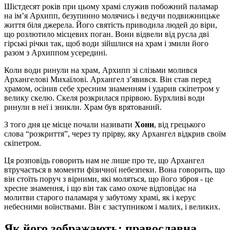
Шістдесят років при цьому храмі служив побожний паламар
на ім’я Архипп, безупинно молячись і ведучи подвижницьке
життя біля джерела. Його святість приводила людей до віри,
що розлютило місцевих поган. Вони відвели від русла дві
гірські річки так, щоб води зійшлися на храм і змили його
разом з Архиппом усередині.
Коли води ринули на храм, Архипп зі слізьми молився
Архангелові Михаїлові. Архангел з’явився. Він став перед
храмом, осінив себе хресним знаменням і ударив скіпетром у
велику скелю. Скеля розкрилася прірвою. Бурхливі води
ринули в неї і зникли. Храм був врятований.
З того дня це місце почали називати
Хони
, від грецького
слова “розкриття”, через ту прірву, яку Архангел відкрив своїм
скіпетром.
Ця розповідь говорить нам не лише про те, що Архангел
втручається в моменти фізичної небезпеки. Вона говорить, що
він стоїть поруч з вірними, які моляться, що його зброя - це
хресне знамення, і що він так само охоче відповідає на
молитви старого паламаря у забутому храмі, як і керує
небесними воїнствами. Він є заступником і малих, і великих.
Як його зображають: православна