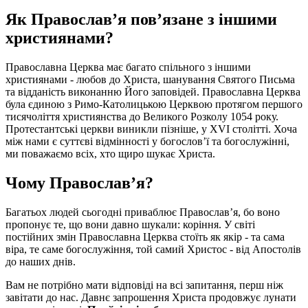
Як Православ’я пов’язане з іншими
християнами?
Православна Церква має багато спільного з іншими
християнами - любов до Христа, шанування Святого Письма
та відданість виконанню Його заповідей. Православна Церква
була єдиною з Римо-Католицькою Церквою протягом першого
тисячоліття християнства до Великого Розколу 1054 року.
Протестантські церкви виникли пізніше, у XVI столітті. Хоча
між нами є суттєві відмінності у богослов’ї та богослужінні,
ми поважаємо всіх, хто щиро шукає Христа.
Чому Православ’я?
Багатьох людей сьогодні приваблює Православ’я, бо воно
пропонує те, що вони давно шукали: коріння. У світі
постійних змін Православна Церква стоїть як якір - та сама
віра, те саме богослужіння, той самий Христос - від Апостолів
до наших днів.
Вам не потрібно мати відповіді на всі запитання, перш ніж
завітати до нас. Давнє запрошення Христа продовжує лунати