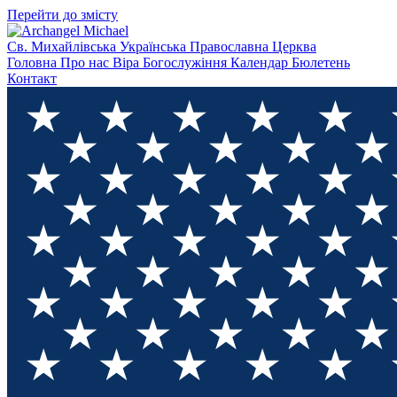
Перейти до змісту
Св. Михайлівська
Українська Православна Церква
Головна
Про нас
Віра
Богослужіння
Календар
Бюлетень
Контакт