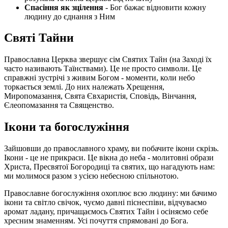
Спасіння як зцілення
- Бог бажає відновити кожну
людину до єднання з Ним
Святі Тайни
Православна Церква звершує сім Святих Тайн (на Заході їх
часто називають Таїнствами). Це не просто символи. Це
справжні зустрічі з живим Богом - моменти, коли небо
торкається землі. До них належать Хрещення,
Миропомазання, Свята Євхаристія, Сповідь, Вінчання,
Єлеопомазання та Священство.
Ікони та богослужіння
Зайшовши до православного храму, ви побачите ікони скрізь.
Ікони - це не прикраси. Це вікна до неба - молитовні образи
Христа, Пресвятої Богородиці та святих, що нагадують нам:
ми молимося разом з усією небесною спільнотою.
Православне богослужіння охоплює всю людину: ми бачимо
ікони та світло свічок, чуємо давні піснеспіви, відчуваємо
аромат ладану, причащаємось Святих Тайн і осіняємо себе
хресним знаменням. Усі почуття спрямовані до Бога.