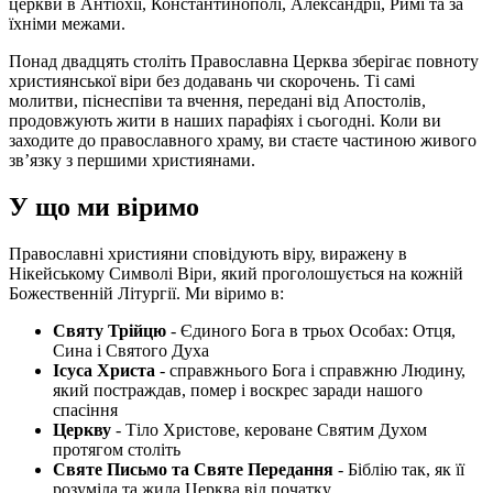
церкви в Антіохії, Константинополі, Александрії, Римі та за
їхніми межами.
Понад двадцять століть Православна Церква зберігає повноту
християнської віри без додавань чи скорочень. Ті самі
молитви, піснеспіви та вчення, передані від Апостолів,
продовжують жити в наших парафіях і сьогодні. Коли ви
заходите до православного храму, ви стаєте частиною живого
зв’язку з першими християнами.
У що ми віримо
Православні християни сповідують віру, виражену в
Нікейському Символі Віри, який проголошується на кожній
Божественній Літургії. Ми віримо в:
Святу Трійцю
- Єдиного Бога в трьох Особах: Отця,
Сина і Святого Духа
Ісуса Христа
- справжнього Бога і справжню Людину,
який постраждав, помер і воскрес заради нашого
спасіння
Церкву
- Тіло Христове, кероване Святим Духом
протягом століть
Святе Письмо та Святе Передання
- Біблію так, як її
розуміла та жила Церква від початку