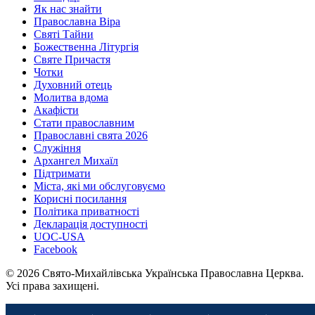
Як нас знайти
Православна Віра
Святі Тайни
Божественна Літургія
Святе Причастя
Чотки
Духовний отець
Молитва вдома
Акафісти
Стати православним
Православні свята 2026
Служіння
Архангел Михаїл
Підтримати
Міста, які ми обслуговуємо
Корисні посилання
Політика приватності
Декларація доступності
UOC-USA
Facebook
© 2026 Свято-Михайлівська Українська Православна Церква.
Усі права захищені.