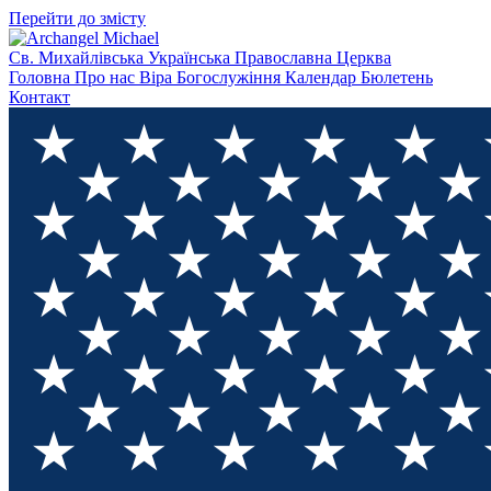
Перейти до змісту
Св. Михайлівська
Українська Православна Церква
Головна
Про нас
Віра
Богослужіння
Календар
Бюлетень
Контакт