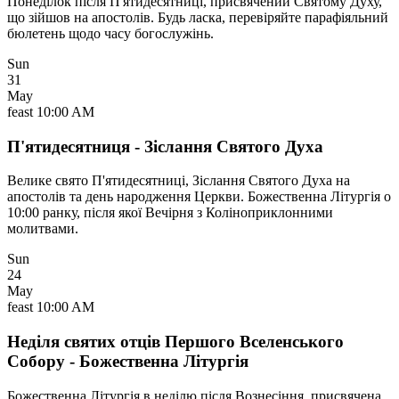
Понеділок після П'ятидесятниці, присвячений Святому Духу,
що зійшов на апостолів. Будь ласка, перевіряйте парафіяльний
бюлетень щодо часу богослужінь.
Sun
31
May
feast
10:00 AM
П'ятидесятниця - Зіслання Святого Духа
Велике свято П'ятидесятниці, Зіслання Святого Духа на
апостолів та день народження Церкви. Божественна Літургія о
10:00 ранку, після якої Вечірня з Коліноприклонними
молитвами.
Sun
24
May
feast
10:00 AM
Неділя святих отців Першого Вселенського
Собору - Божественна Літургія
Божественна Літургія в неділю після Вознесіння, присвячена