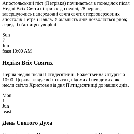
Апостольський піст (Петрівка) починається в понеділок після
Неділі Всіх Святих і триває до неділі, 28 червня,
завершуючись напередодні свята святих первоверховних
апостолів Петра і Павла. У більшість днів дозволяється риба;
середа і п'ятниця суворіші.
Sun
7
Jun
feast
10:00 AM
Неділя Всіх Святих
Перша неділя після П'ятидесятниці. Божественна Літургія о
10:00. Церква згадує всіх святих, відомих і невідомих, які
несли світло Христове від дня П'ятидесятниці до наших днів.
Mon
1
Jun
feast
День Святого Духа