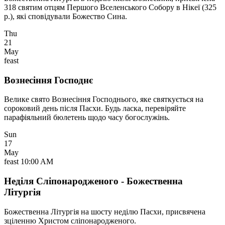
318 святим отцям Першого Вселенського Собору в Нікеї (325
р.), які сповідували Божество Сина.
Thu
21
May
feast
Вознесіння Господнє
Велике свято Вознесіння Господнього, яке святкується на
сороковий день після Пасхи. Будь ласка, перевіряйте
парафіяльний бюлетень щодо часу богослужінь.
Sun
17
May
feast
10:00 AM
Неділя Сліпонародженого - Божественна
Літургія
Божественна Літургія на шосту неділю Пасхи, присвячена
зціленню Христом сліпонародженого.