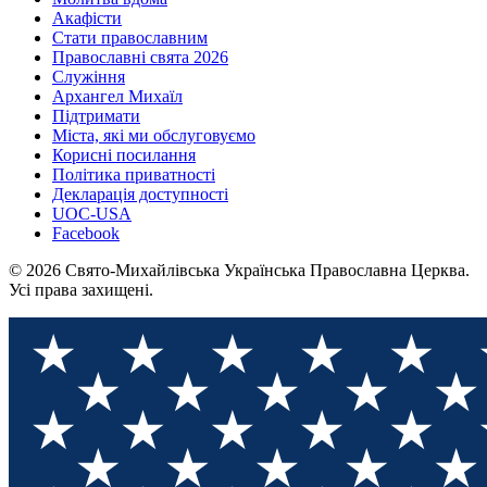
Акафісти
Стати православним
Православні свята 2026
Служіння
Архангел Михаїл
Підтримати
Міста, які ми обслуговуємо
Корисні посилання
Політика приватності
Декларація доступності
UOC-USA
Facebook
© 2026 Свято-Михайлівська Українська Православна Церква.
Усі права захищені.