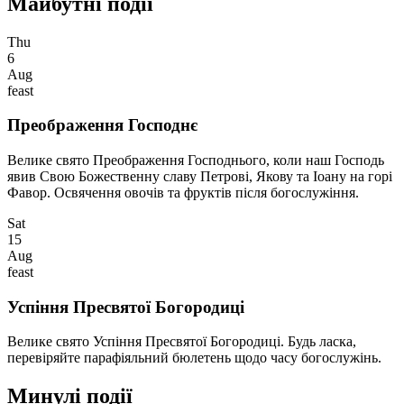
Майбутні події
Thu
6
Aug
feast
Преображення Господнє
Велике свято Преображення Господнього, коли наш Господь
явив Свою Божественну славу Петрові, Якову та Іоану на горі
Фавор. Освячення овочів та фруктів після богослужіння.
Sat
15
Aug
feast
Успіння Пресвятої Богородиці
Велике свято Успіння Пресвятої Богородиці. Будь ласка,
перевіряйте парафіяльний бюлетень щодо часу богослужінь.
Минулі події