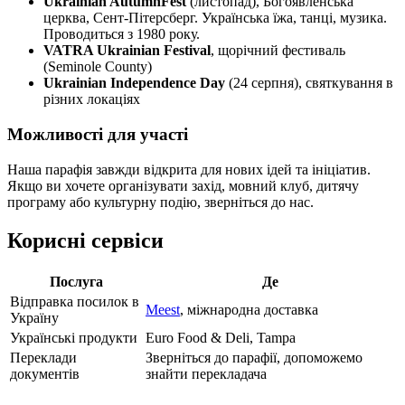
Ukrainian AutumnFest
(листопад), Богоявленська
церква, Сент-Пітерсберг. Українська їжа, танці, музика.
Проводиться з 1980 року.
VATRA Ukrainian Festival
, щорічний фестиваль
(Seminole County)
Ukrainian Independence Day
(24 серпня), святкування в
різних локаціях
Можливості для участі
Наша парафія завжди відкрита для нових ідей та ініціатив.
Якщо ви хочете організувати захід, мовний клуб, дитячу
програму або культурну подію, зверніться до нас.
Корисні сервіси
Послуга
Де
Відправка посилок в
Meest
, міжнародна доставка
Україну
Українські продукти
Euro Food & Deli, Tampa
Переклади
Зверніться до парафії, допоможемо
документів
знайти перекладача