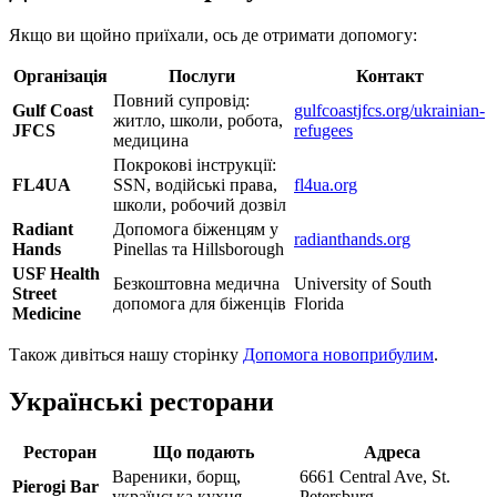
Якщо ви щойно приїхали, ось де отримати допомогу:
Організація
Послуги
Контакт
Повний супровід:
Gulf Coast
gulfcoastjfcs.org/ukrainian-
житло, школи, робота,
JFCS
refugees
медицина
Покрокові інструкції:
FL4UA
SSN, водійські права,
fl4ua.org
школи, робочий дозвіл
Radiant
Допомога біженцям у
radianthands.org
Hands
Pinellas та Hillsborough
USF Health
Безкоштовна медична
University of South
Street
допомога для біженців
Florida
Medicine
Також дивіться нашу сторінку
Допомога новоприбулим
.
Українські ресторани
Ресторан
Що подають
Адреса
Вареники, борщ,
6661 Central Ave, St.
Pierogi Bar
українська кухня
Petersburg