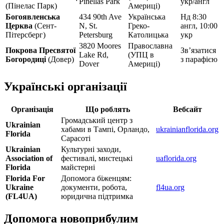
Pinellas Park
укр/англ
(Пінелас Парк)
Америці)
Богоявленська
434 90th Ave
Українська
Нд 8:30
Церква
(Сент-
N, St.
Греко-
англ, 10:00
Пітерсберг)
Petersburg
Католицька
укр
3820 Moores
Православна
Покрова Пресвятої
Зв’язатися
Lake Rd,
(УПЦ в
Богородиці
(Довер)
з парафією
Dover
Америці)
Українські організації
Організація
Що роблять
Вебсайт
Громадський центр з
Ukrainian
хабами в Тампі, Орландо,
ukrainianflorida.org
Florida
Сарасоті
Ukrainian
Культурні заходи,
Association of
фестивалі, мистецькі
uaflorida.org
Florida
майстерні
Florida For
Допомога біженцям:
Ukraine
документи, робота,
fl4ua.org
(FL4UA)
юридична підтримка
Допомога новоприбулим