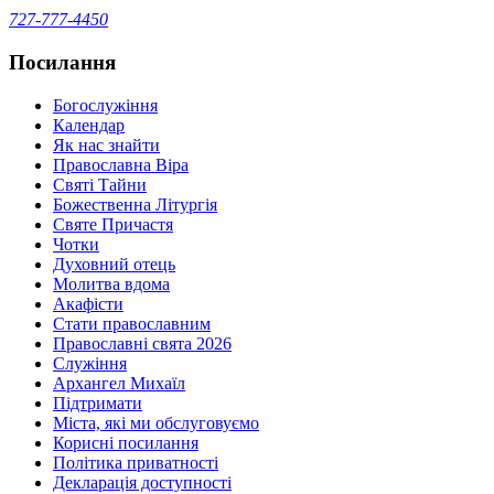
727-777-4450
Посилання
Богослужіння
Календар
Як нас знайти
Православна Віра
Святі Тайни
Божественна Літургія
Святе Причастя
Чотки
Духовний отець
Молитва вдома
Акафісти
Стати православним
Православні свята 2026
Служіння
Архангел Михаїл
Підтримати
Міста, які ми обслуговуємо
Корисні посилання
Політика приватності
Декларація доступності