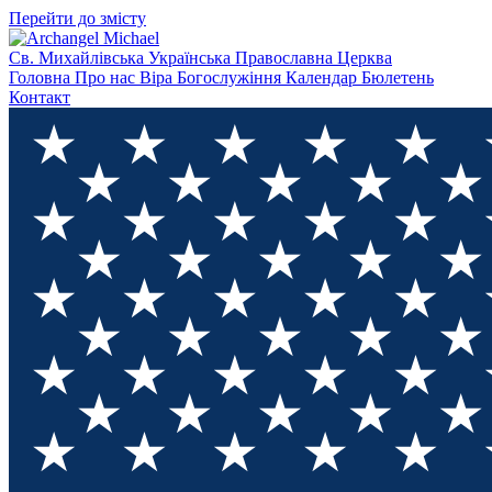
Перейти до змісту
Св. Михайлівська
Українська Православна Церква
Головна
Про нас
Віра
Богослужіння
Календар
Бюлетень
Контакт