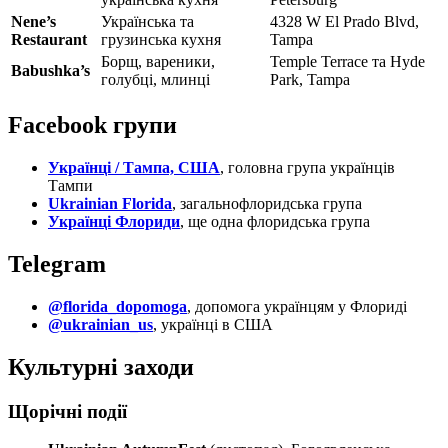
Nene’s
Українська та
4328 W El Prado Blvd,
Restaurant
грузинська кухня
Tampa
Борщ, вареники,
Temple Terrace та Hyde
Babushka’s
голубці, млинці
Park, Tampa
Facebook групи
Українці / Тампа, США
, головна група українців
Тампи
Ukrainian Florida
, загальнофлоридська група
Українці Флориди
, ще одна флоридська група
Telegram
@florida_dopomoga
, допомога українцям у Флориді
@ukrainian_us
, українці в США
Культурні заходи
Щорічні події